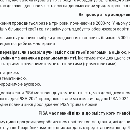
освіти, яке започаткувала у 1997 році та координує Організація з е
дає доказові дані про якість освіти, допомагаючи урядам країн світ
Як проводять дослідже
ення проводиться раз на три роки, починаючи з 2000-го. У ньому бе
іці у більшості країн світу закінчують здобуття обов’язкової освіти
кількість учасників вибірки дослідження становить близько 5 000 ос
ицькі потреби кожної країни.
 перевіряє, чи засвоїли учні зміст освітньої програми, а оцінює
 уміння та навички в реальному житті.
Інструментом для цього сл
ть трьома ключовими компетентностями (грамотностями):
итацькою,
атематичною,
риродничо-науковою.
ослідження PISA має провідну компетентність, яка досліджується 
ість, для PISA-2021 провідною стане математична, для PISA-2024
один повний цикл дослідження PISA триває 9 років.
PISA має певний підхід до змісту когнітивно
му циклі програми розробляються нові тестові завдання, які дозв
сть учнів. Розробниками тестових завдань є представники понад 4