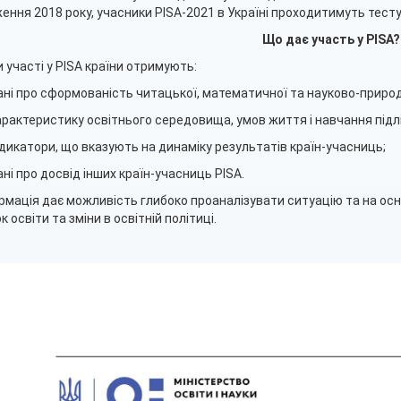
ення 2018 року, учасники PISA-2021 в Україні проходитимуть тест
Що дає участь у
PISA?
 участі у PISA країни отримують:
ані про сформованість читацької, математичної та науково-природни
арактеристику освітнього середовища, умов життя і навчання підлі
ндикатори, що вказують на динаміку результатів країн-учасниць;
ані про досвід інших країн-учасниць PISA.
рмація дає можливість глибоко проаналізувати ситуацію та на ос
 освіти та зміни в освітній політиці.