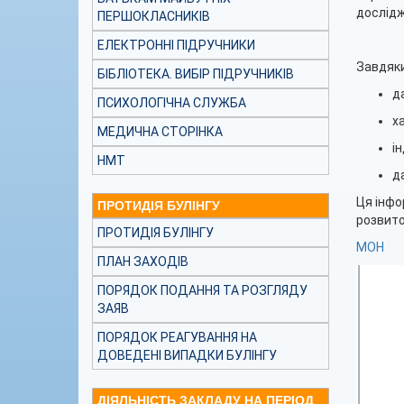
дослідж
ПЕРШОКЛАСНИКІВ
ЕЛЕКТРОННІ ПІДРУЧНИКИ
Завдяки
БІБЛІОТЕКА. ВИБІР ПІДРУЧНИКІВ
д
ПСИХОЛОГІЧНА СЛУЖБА
х
МЕДИЧНА СТОРІНКА
і
НМТ
д
Ця інфо
ПРОТИДІЯ БУЛІНГУ
розвиток
ПРОТИДІЯ БУЛІНГУ
МОН
ПЛАН ЗАХОДІВ
ПОРЯДОК ПОДАННЯ ТА РОЗГЛЯДУ
ЗАЯВ
ПОРЯДОК РЕАГУВАННЯ НА
ДОВЕДЕНІ ВИПАДКИ БУЛІНГУ
ДІЯЛЬНІСТЬ ЗАКЛАДУ НА ПЕРІОД