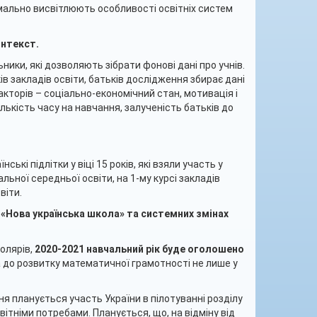
мально висвітлюють особливості освітніх систем
онтекст.
ники, які дозволяють зібрати фонові дані про учнів.
в закладів освіти, батьків дослідження збирає дані
акторів – соціально-економічний стан, мотивація і
ількість часу на навчання, залученість батьків до
нські підлітки у віці 15 років, які взяли участь у
льної середньої освіти, на 1-му курсі закладів
віти.
 «Нова українська школа» та системних змінах
олярів,
2020-2021 навчальний рік буде оголошено
до розвитку математичної грамотності не лише у
я планується участь України в пілотуванні розділу
тніми потребами. Планується, що, на відміну від