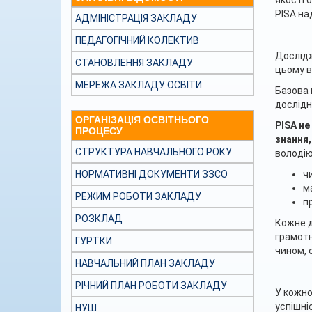
якості 
PISA на
АДМІНІСТРАЦІЯ ЗАКЛАДУ
ПЕДАГОГІЧНИЙ КОЛЕКТИВ
Дослідж
СТАНОВЛЕННЯ ЗАКЛАДУ
цьому в
МЕРЕЖА ЗАКЛАДУ ОСВІТИ
Базова 
дослідн
ОРГАНІЗАЦІЯ ОСВІТНЬОГО
PISA не
ПРОЦЕСУ
знання,
СТРУКТУРА НАВЧАЛЬНОГО РОКУ
володію
ч
НОРМАТИВНІ ДОКУМЕНТИ ЗЗСО
м
РЕЖИМ РОБОТИ ЗАКЛАДУ
п
РОЗКЛАД
Кожне д
грамотн
ГУРТКИ
чином, 
НАВЧАЛЬНИЙ ПЛАН ЗАКЛАДУ
РІЧНИЙ ПЛАН РОБОТИ ЗАКЛАДУ
У кожно
успішні
НУШ