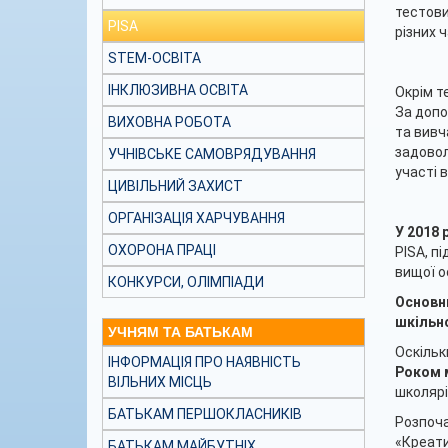
тестови
PISA
різних ч
STEM-ОСВІТА
ІНКЛЮЗИВНА ОСВІТА
Окрім т
За допо
ВИХОВНА РОБОТА
та вивч
задовол
УЧНІВСЬКЕ САМОВРЯДУВАННЯ
участі 
ЦИВІЛЬНИЙ ЗАХИСТ
ОРГАНІЗАЦІЯ ХАРЧУВАННЯ
У 2018 
ОХОРОНА ПРАЦІ
PISA, п
вищої ос
КОНКУРСИ, ОЛІМПІАДИ
Основни
шкільно
УЧНЯМ ТА БАТЬКАМ
Оскільк
ІНФОРМАЦІЯ ПРО НАЯВНІСТЬ
Роком м
ВІЛЬНИХ МІСЦЬ
школярів
БАТЬКАМ ПЕРШОКЛАСНИКІВ
Розпоча
«Креати
БАТЬКАМ МАЙБУТНІХ