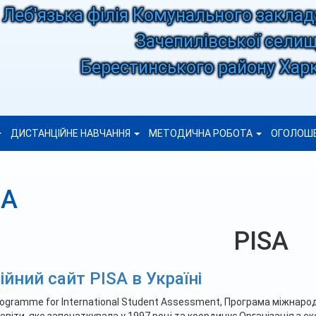
Леб'язька філія Комунального заклад
Зачепилівської селищ
Берестинського району Харк
ДИСТАНЦІЙНЕ НАВЧАННЯ
МЕТОДИЧНА РОБОТА
ОГОЛОШ
SA
PISA
ійний сайт PISA в Україні
rogramme for International Student Assessment, Програма міжнаро