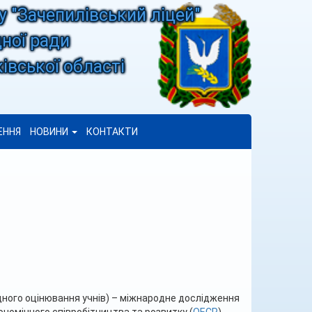
у "Зачепилівський ліцей"
ної ради
івської області
ЕННЯ
НОВИНИ
КОНТАКТИ
дного оцінювання учнів) – міжнародне дослідження