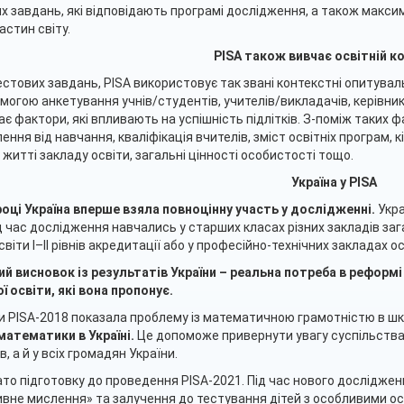
х завдань, які відповідають програмі дослідження, а також макси
астин світу.
PISA також вивчає освітній к
естових завдань, PISA використовує так звані контекстні опитуваль
могою анкетування учнів/студентів, учителів/викладачів, керівникі
ає фактори, які впливають на успішність підлітків. З-поміж таких ф
ення від навчання, кваліфікація вчителів, зміст освітніх програм, к
в житті закладу освіти, загальні цінності особистості тощо.
Україна у PISA
році Україна вперше взяла повноцінну участь у дослідженні.
Украї
ід час дослідження навчались у старших класах різних закладів зага
віти І–ІІ рівнів акредитації або у професійно-технічних закладах ос
й висновок із результатів України – реальна потреба в реформі
ї освіти, які вона пропонує.
и PISA-2018 показала проблему із математичною грамотністю в шк
атематики в Україні.
Це допоможе привернути увагу суспільства 
, а й у всіх громадян України.
то підготовку до проведення PISA-2021. Під час нового дослідженн
вне мислення» та залучення до тестування дітей з особливими осві