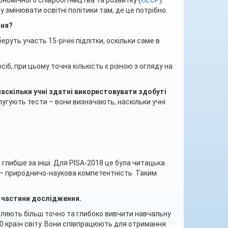
кономічного співробітництва та розвитку (
OECР
).
у змінювати освітні політики там, де це потрібно.
ння?
руть участь 15-річні підлітки, оскільки саме в
.
іб, при цьому точна кількість є різною з огляду на
, наскільки учні здатні використовувати здобуті
угують тести – вони визначають, наскільки учні
глибше за інші. Для PISA-2018 це була читацька
 – природничо-наукова компетентність. Таким
ї частини дослідження.
оляють більш точно та глибоко вивчити навчальну
0 країн світу. Вони співпрацюють для отримання